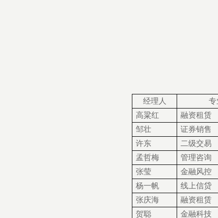
经理人
专
高粱红
融资租赁
邹壮
证券销售
许东
二级交易
孟哲梅
管理咨询
张莹
金融风控
杨一帆
线上信贷
张庆海
融资租赁
贺聪
金融科技