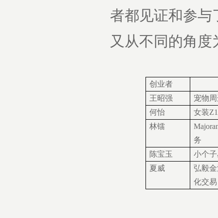
者都见证和参与
又从不同的角度
创业者
王昭强
宠物周
何怡
女装Z
林镭
Major
务
陈宝玉
小个子星
夏威
弘毅金
化交易