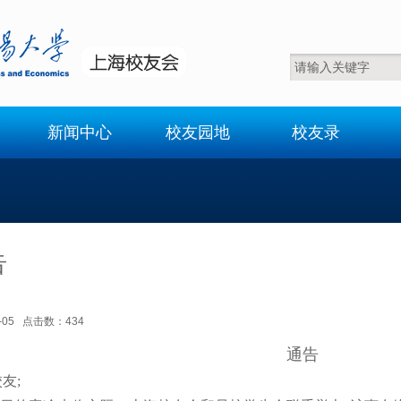
新闻中心
校友园地
校友录
告
12-05 点击数：
434
通告
友;