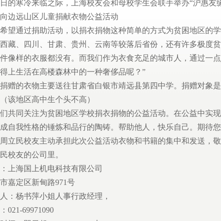
的寒冷来临之际，上海校友会和母校学生会联手举办“沪惠友缘
----向边远山区儿童捐献衣物公益活动
希望通过捐助活动，以捐衣捐物这种简单的方式为贫困地区的学
西藏、四川、甘肃、贵州、云南等较落后省份，还有许多极度贫
件像样的衣服都没有。而我们作为衣食充足的城市人，通过一点
得上生活在高楼森林中的一种奢侈品呢？”
捐赠的衣物主要送往甘肃省白银市靖远县第四中学。捐赠对象是
（该地区高中生个头不高）
们共同关注为贫困地区学校捐衣捐物的公益活动。在公益中实现
成自我性格的锤炼和品行的陶铸。帮助他人，快乐自己。期待您
周立民校友主动承担此次公益活动衣物和书籍的集中和发送，敬
民校友的公司里。
：上海国上机电科技有限公司
嘉定区新甸路971号
人：杨书萍小姐人事行政经理，
21-69971090