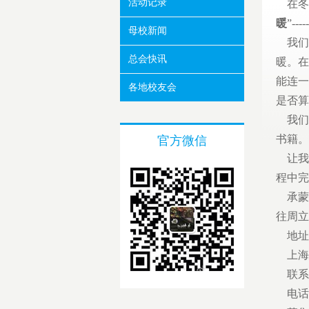
活动记录
在冬日
暖
”-
母校新闻
我们
总会快讯
暖。在
能连一
各地校友会
是否算
我们
书籍。
官方微信
让我
程中完
承蒙
往周立
地址
上海市
联系
电话：0